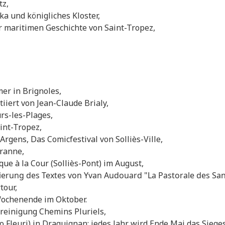
tz,
a und königliches Kloster,
r maritimen Geschichte von Saint-Tropez,
er in Brignoles,
iiert von Jean-Claude Brialy,
urs-les-Plages,
int-Tropez,
rgens, Das Comicfestival von Solliès-Ville,
iranne,
que à la Cour (Solliès-Pont) im August,
ierung des Textes von Yvan Audouard "La Pastorale des Sa
tour,
Wochenende im Oktober.
reinigung Chemins Pluriels,
so Fleuri) in Draguignan; jedes Jahr wird Ende Mai das Sie