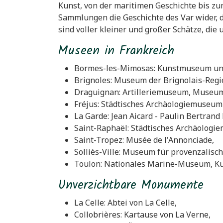
Kunst, von der maritimen Geschichte bis zu
Sammlungen die Geschichte des Var wider, di
sind voller kleiner und großer Schätze, di
Museen in Frankreich
Bormes-les-Mimosas: Kunstmuseum un
Brignoles: Museum der Brignolais-Regi
Draguignan: Artilleriemuseum, Museu
Fréjus: Städtisches Archäologiemuseu
La Garde: Jean Aicard - Paulin Bertran
Saint-Raphaël: Städtisches Archäologi
Saint-Tropez: Musée de l'Annonciade,
Solliès-Ville: Museum für provenzalisch
Toulon: Nationales Marine-Museum, Ku
Unverzichtbare Monumente
La Celle: Abtei von La Celle,
Collobrières: Kartause von La Verne,