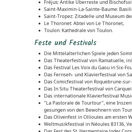
Fréjus: Antike Überreste und Bischofssi
Saint-Maximin-La-Sainte-Baume: Basilik
Saint-Tropez: Zitadelle und Museum de
Le Thoronet: Abtei von Le Thoronet,
Toulon: Kathedrale von Toulon.
Feste und Festivals
Die Mittelalterlichen Spiele jeden Somm
Das Theaterfestival von Ramatuelle, init
Das Festival Les Voix du Gaou in Six-Fo
Das Fernseh- und Klavierfestival von Sa
Das Comicfestival von Roquebrune-sur-A
Das In Situ Theaterfestival von Carque
Das internationale Klavierfestival Musi
"La Pastorale de Tourtour",
eine Inszen
gesungen von den Bewohnern von Tour
Das Olivenfest in Ollioules am ersten 
Weltmusikfestival in Néoules 83136, Ve
Das Fest des St. Hermentaire (oder Cor