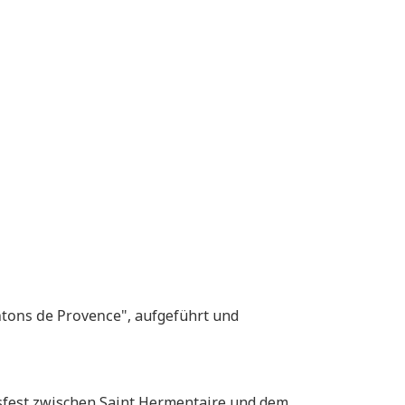
ntons de Provence",
aufgeführt und
gesfest zwischen Saint Hermentaire und dem