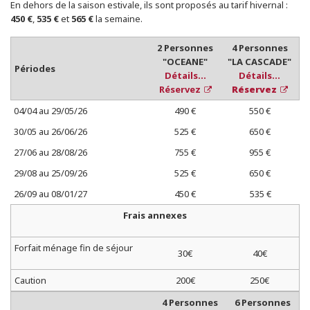
En dehors de la saison estivale, ils sont proposés au tarif hivernal :
450 €
,
535 €
et
565 €
la semaine.
2 Personnes
4 Personnes
"OCEANE"
"LA CASCADE"
Périodes
Détails...
Détails...
Réservez
Réservez
04/04 au 29/05/26
490 €
550 €
30/05 au 26/06/26
525 €
650 €
27/06 au 28/08/26
755 €
955 €
29/08 au 25/09/26
525 €
650 €
26/09 au 08/01/27
450 €
535 €
Frais annexes
Forfait ménage fin de séjour
30€
40€
Caution
200€
250€
4 Personnes
6 Personnes