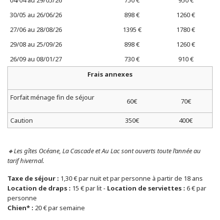
04/04 au 29/05/26
750 €
950 €
30/05 au 26/06/26
898 €
1260 €
27/06 au 28/08/26
1395 €
1780 €
29/08 au 25/09/26
898 €
1260 €
26/09 au 08/01/27
730 €
910 €
Frais annexes
Forfait ménage fin de séjour
60€
70€
Caution
350€
400€
🔸Les gîtes Océane, La Cascade et Au Lac sont ouverts toute l’année au
tarif hivernal.
Taxe de séjour :
1,30 € par nuit et par personne à partir de 18 ans
Location de draps :
15 € par lit -
Location de serviettes :
6 € par
personne
Chien* :
20 € par semaine